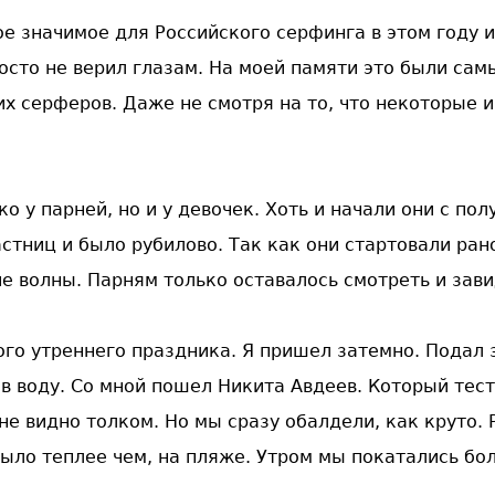
е значимое для Российского серфинга в этом году 
росто не верил глазам. На моей памяти это были са
х серферов. Даже не смотря на то, что некоторые и
о у парней, но и у девочек. Хоть и начали они с пол
стниц и было рубилово. Так как они стартовали ран
е волны. Парням только оставалось смотреть и зави
ого утреннего праздника. Я пришел затемно. Подал 
 в воду. Со мной пошел Никита Авдеев. Который тес
не видно толком. Но мы сразу обалдели, как круто.
было теплее чем, на пляже. Утром мы покатались бо