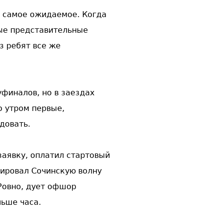
и самое ожидаемое. Когда
мые представительные
з ребят все же
уфиналов, но в заездах
о утром первые,
довать.
заявку, оплатил стартовый
тировал Сочинскую волну
 Ровно, дует офшор
льше часа.