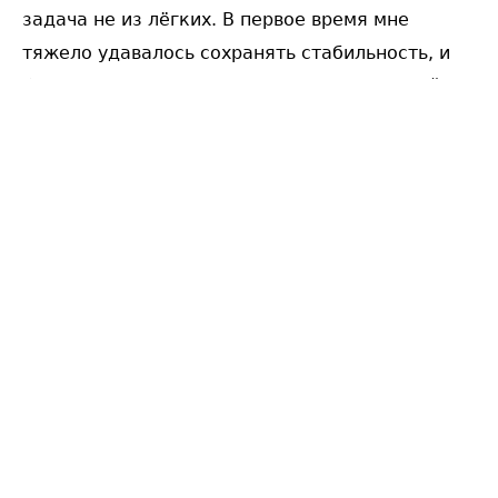
задача не из лёгких. В первое время мне
тяжело удавалось сохранять стабильность, и
большинство кадров получались с заметной
тряской. Ребята даже шутили, что я выгляжу
так, будто меня вот-вот выбросят из лодки. К
тому же с такого расстояния иногда было
сложно понять, кто из серферов принадлежит
к нашей группе, а кто нет. Случались моменты,
когда я снимал «чужих» людей на волне, и
лишь потом понимал ошибку. Но несмотря на
все эти трудности, участники кемпа были
настроены очень позитивно и дружелюбно. Это
значительно облегчало работу — все
радовались возможности оказаться в
объективе камеры.